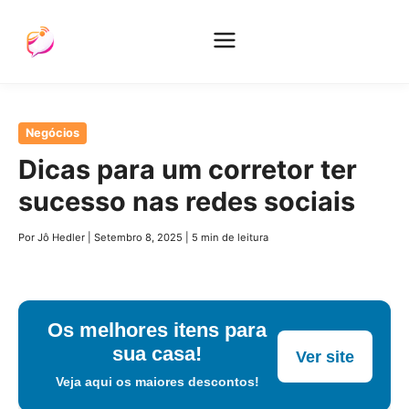
Pular
Negócios
para
Dicas para um corretor ter
o
sucesso nas redes sociais
conteúdo
principal
Por Jô Hedler
|
Setembro 8, 2025
|
5 min de leitura
Os melhores itens para
sua casa!
Ver site
Veja aqui os maiores descontos!