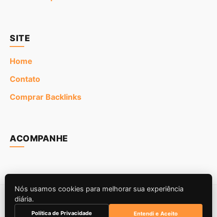
SITE
Home
Contato
Comprar Backlinks
ACOMPANHE
Nós usamos cookies para melhorar sua experiência
diária.
© 2026
. Todos os direitos reservados.
Política de Privacidade
Entendi e Aceito
Construído para SEO e Performance.